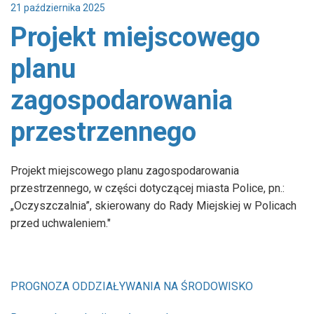
21 października 2025
/home/klient.dhosting.pl/gminapolice/police/templates/
Projekt miejscowego
on line
7
planu
Warning
: Undefined array key "link" in
/home/klient.dhosting.pl/gminapolice/police/templates/
zagospodarowania
on line
9
przestrzennego
Warning
: Undefined array key "content_expand" in
/home/klient.dhosting.pl/gminapolice/police/templates/
Projekt miejscowego planu zagospodarowania
on line
107
przestrzennego, w części dotyczącej miasta Police, pn.:
„Oczyszczalnia”, skierowany do Rady Miejskiej w Policach
przed uchwaleniem."
PROGNOZA ODDZIAŁYWANIA NA ŚRODOWISKO