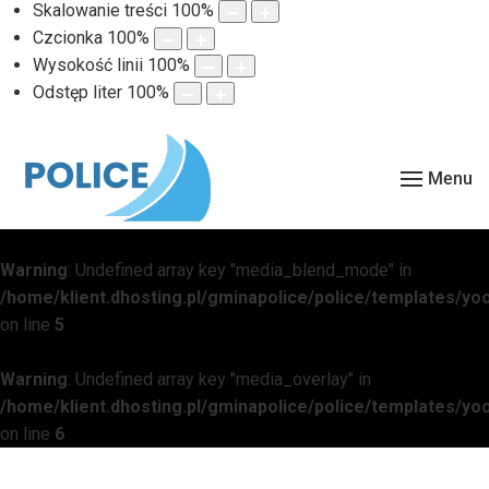
Skalowanie treści
100
%
Czcionka
100
%
Wysokość linii
100
%
Odstęp liter
100
%
Menu
Warning
: Undefined array key "media_blend_mode" in
/home/klient.dhosting.pl/gminapolice/police/templates/
on line
5
Warning
: Undefined array key "media_overlay" in
/home/klient.dhosting.pl/gminapolice/police/templates/
on line
6
Warning
: Undefined array key "media_overlay_gradient" in