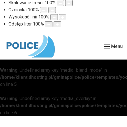
Skalowanie treści
100
%
Czcionka
100
%
Wysokość linii
100
%
Odstęp liter
100
%
Menu
Warning
: Undefined array key "media_blend_mode" in
/home/klient.dhosting.pl/gminapolice/police/templates/
on line
5
Warning
: Undefined array key "media_overlay" in
/home/klient.dhosting.pl/gminapolice/police/templates/
on line
6
Warning
: Undefined array key "media_overlay_gradient" in