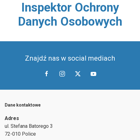
Inspektor Ochrony
/home/klient.dhosting.pl/gminapolice/police/templates/
on line
7
Danych Osobowych
Warning
: Undefined array key "link" in
/home/klient.dhosting.pl/gminapolice/police/templates/
on line
9
Znajdź nas w social mediach
Warning
: Undefined array key "content_expand" in
/home/klient.dhosting.pl/gminapolice/police/templates/
on line
107
Dane kontaktowe
Adres
ul.
Stefana Batorego 3
72-010 Police