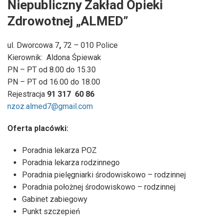
Niepubliczny Zakład Opieki
Zdrowotnej „ALMED”
ul. Dworcowa 7
,
72 – 010 Police
Kierownik:
Aldona Śpiewak
PN – PT od 8.00 do 15.30
PN – PT od 16.00 do 18.00
Rejestracja
91 317
60 86
nzoz.almed7@gmail.com
Oferta placówki:
Poradnia lekarza POZ
Poradnia lekarza rodzinnego
Poradnia pielęgniarki środowiskowo – rodzinnej
Poradnia położnej środowiskowo – rodzinnej
Gabinet zabiegowy
Punkt szczepień