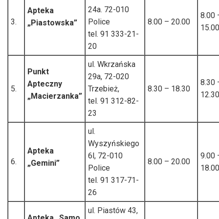
24a. 72-010
Apteka
8.00 
3.
Police
8.00 – 20.00
„Piastowska”
15.0
tel. 91 333-21-
20
ul. Wkrzańska
Punkt
29a, 72-020
8.30 
Apteczny
5.
Trzebież,
8.30 – 18.30
12.3
„Macierzanka”
tel. 91 312-82-
23
ul.
Wyszyńskiego
Apteka
6l, 72-010
9.00 
6.
8.00 – 20.00
„Gemini”
Police
18.0
tel. 91 317-71-
26
ul. Piastów 43,
Apteka „Samo