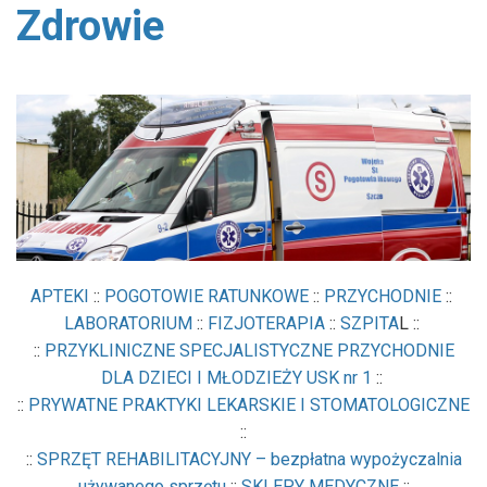
Zdrowie
/home/klient.dhosting.pl/gminapolice/police/templates/
on line
7
Warning
: Undefined array key "link" in
/home/klient.dhosting.pl/gminapolice/police/templates/
on line
9
Warning
: Undefined array key "content_expand" in
/home/klient.dhosting.pl/gminapolice/police/templates/
on line
107
APTEKI
::
POGOTOWIE RATUNKOWE
::
PRZYCHODNIE
::
LABORATORIUM
::
FIZJOTERAPIA
::
SZPITA
L ::
::
PRZYKLINICZNE SPECJALISTYCZNE PRZYCHODNIE
DLA DZIECI I MŁODZIEŻY USK nr 1
::
::
PRYWATNE PRAKTYKI LEKARSKIE I STOMATOLOGICZNE
::
::
SPRZĘT REHABILITACYJNY – bezpłatna wypożyczalnia
używanego sprzętu
::
SKLEPY MEDYCZNE
::