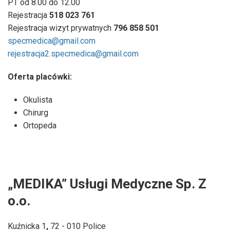
PT od 8.00 do 12.00
Rejestracja
518 023 761
Rejestracja wizyt prywatnych
796 858 501
specmedica@gmail.com
rejestracja2.specmedica@gmail.com
Oferta placówki:
Okulista
Chirurg
Ortopeda
„MEDIKA” Usługi Medyczne Sp. Z
o.o.
Kuźnicka 1
,
72 - 010 Police