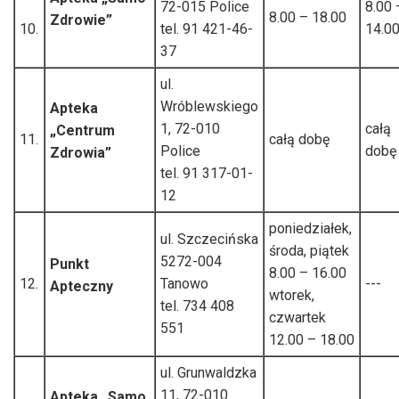
72-015 Police
8.00 
8.00 – 18.00
Zdrowie”
10.
tel. 91 421-46-
14.0
37
ul.
Wróblewskiego
Apteka
1, 72-010
całą
„Centrum
11.
całą dobę
Police
dobę
Zdrowia”
tel. 91 317-01-
12
poniedziałek,
ul. Szczecińska
środa, piątek
5272-004
Punkt
8.00 – 16.00
12.
Tanowo
---
Apteczny
wtorek,
tel. 734 408
czwartek
551
12.00 – 18.00
ul. Grunwaldzka
11, 72-010
Apteka „Samo