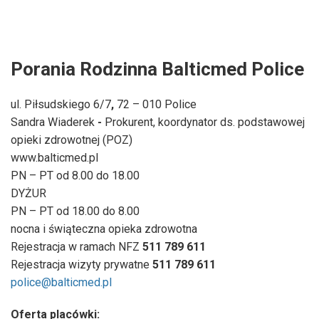
Porania Rodzinna Balticmed Police
ul. Piłsudskiego 6/7
,
72 – 010 Police
Sandra Wiaderek
-
Prokurent, koordynator ds. podstawowej
opieki zdrowotnej (POZ)
www.balticmed.pl
PN – PT od 8.00 do 18.00
DYŻUR
PN – PT od 18.00 do 8.00
nocna i świąteczna opieka zdrowotna
Rejestracja
w ramach NFZ
511 789 611
Rejestracja
wizyty prywatne
511 789 611
police@balticmed.pl
Oferta placówki: