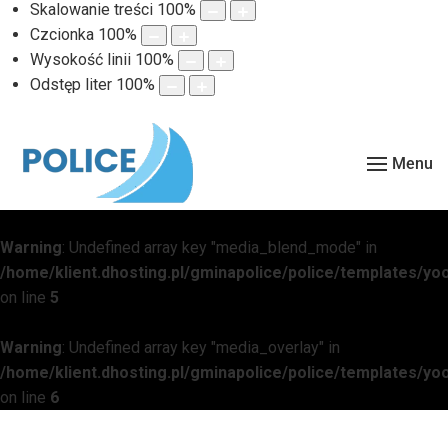
Skalowanie treści
100
%
Czcionka
100
%
Wysokość linii
100
%
Odstęp liter
100
%
Menu
Warning
: Undefined array key "media_blend_mode" in
/home/klient.dhosting.pl/gminapolice/police/templates/
on line
5
Warning
: Undefined array key "media_overlay" in
/home/klient.dhosting.pl/gminapolice/police/templates/
on line
6
Warning
: Undefined array key "media_overlay_gradient" in