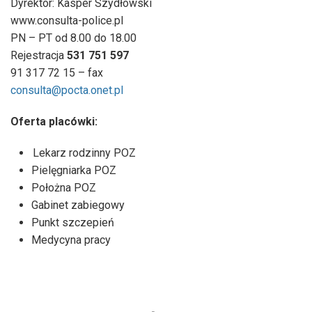
Dyrektor: Kasper Szydłowski
www.consulta-police.pl
PN – PT od 8.00 do 18.00
Rejestracja
531 751 597
91 317 72 15 – fax
consulta@pocta.onet.pl
Oferta placówki:
Lekarz rodzinny POZ
Pielęgniarka POZ
Położna POZ
Gabinet zabiegowy
Punkt szczepień
Medycyna pracy