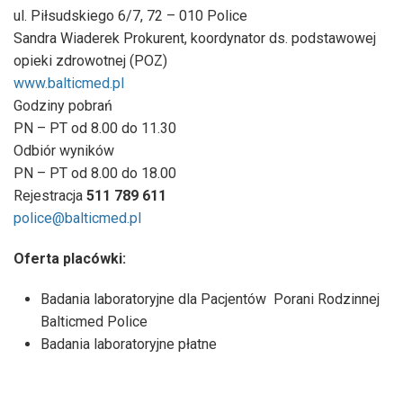
ul. Piłsudskiego 6/7, 72 – 010 Police
Sandra Wiaderek Prokurent, koordynator ds. podstawowej
opieki zdrowotnej (POZ)
www.balticmed.pl
Godziny pobrań
PN – PT od 8.00 do 11.30
Odbiór wyników
PN – PT od 8.00 do 18.00
Rejestracja
511 789 611
police@balticmed.pl
Oferta placówki:
Badania laboratoryjne dla Pacjentów
Porani Rodzinnej
Balticmed Police
Badania laboratoryjne płatne