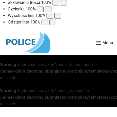
Skalowanie treści
100
%
Czcionka
100
%
Wysokość linii
100
%
Odstęp liter
100
%
Menu
Warning
: Undefined array key "media_blend_mode" in
/home/klient.dhosting.pl/gminapolice/police/templates/
on line
5
Warning
: Undefined array key "media_overlay" in
/home/klient.dhosting.pl/gminapolice/police/templates/
on line
6
Warning
: Undefined array key "media_overlay_gradient" in