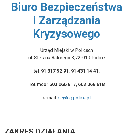
Biuro Bezpieczeństwa
/home/klient.dhosting.pl/gminapolice/police/templates/
on line
7
i Zarządzania
Warning
: Undefined array key "link" in
Kryzysowego
/home/klient.dhosting.pl/gminapolice/police/templates/
on line
9
Urząd Miejski w Policach
ul. Stefana Batorego 3,72-010 Police
Warning
: Undefined array key "content_expand" in
/home/klient.dhosting.pl/gminapolice/police/templates/
tel.
91 317 52 91, 91 431 14 41,
on line
107
Tel. mob.:
603 066 617, 603 066 618
e-mail:
oc@ug.police.pl
ZAKRES DZIAŁANIA