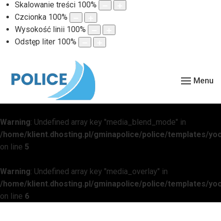
Skalowanie treści
100
%
Czcionka
100
%
Wysokość linii
100
%
Odstęp liter
100
%
Menu
Warning
: Undefined array key "media_blend_mode" in
/home/klient.dhosting.pl/gminapolice/police/templates/
on line
5
Warning
: Undefined array key "media_overlay" in
/home/klient.dhosting.pl/gminapolice/police/templates/
on line
6
Warning
: Undefined array key "media_overlay_gradient" in