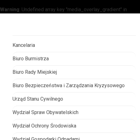
Warning
: Undefined array key "media_overlay_gradient" in
/home/klient.dhosting.pl/gminapolice/police/templates/
Warning
: Undefined array key "link" in
/home/klient.dhosting.
9
Kancelaria
Warning
: Undefined array key "content_expand" in
Biuro Burmistrza
/home/klient.dhosting.pl/gminapolice/police/templates/
Biuro Rady Miejskiej
Biuro Bezpieczeństwa i Zarządzania Kryzysowego
Urząd Stanu Cywilnego
Wydział Spraw Obywatelskich
Wydział Ochrony Środowiska
Wydział Gospodarki Odpadami