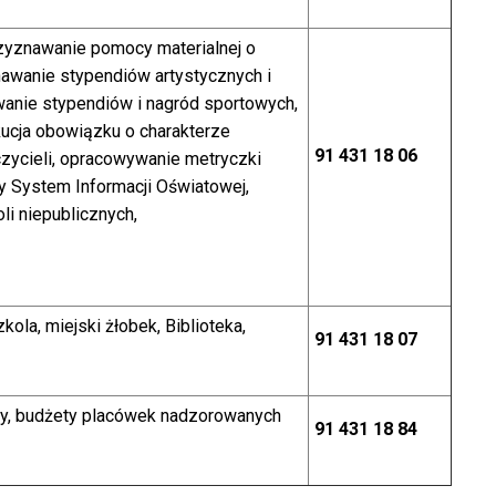
zyznawanie pomocy materialnej o
znawanie stypendiów artystycznych i
nawanie stypendiów i nagród sportowych,
kucja obowiązku o charakterze
91 431 18 06
zycieli, opracowywanie metryczki
y System Informacji Oświatowej,
li niepublicznych,
la, miejski żłobek, Biblioteka,
91 431 18 07
amy, budżety placówek nadzorowanych
91 431 18 84