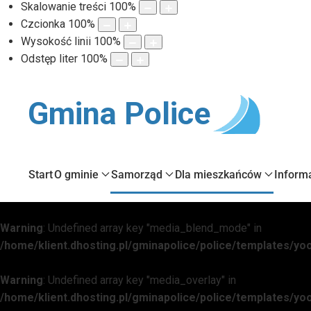
Skalowanie treści
100
%
Czcionka
100
%
Wysokość linii
100
%
Odstęp liter
100
%
Gmina Police
Start
O gminie
Samorząd
Dla mieszkańców
Inform
Warning
: Undefined array key "media_blend_mode" in
/home/klient.dhosting.pl/gminapolice/police/templates/
Warning
: Undefined array key "media_overlay" in
/home/klient.dhosting.pl/gminapolice/police/templates/