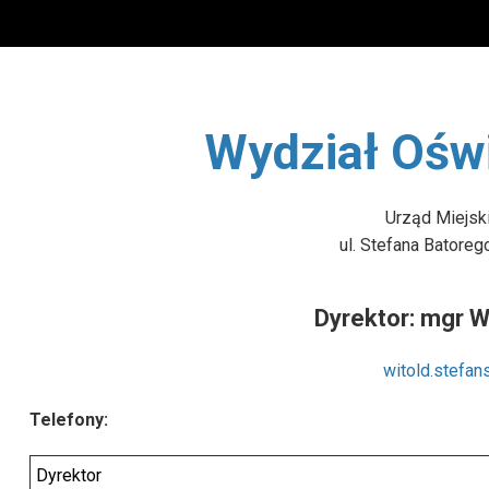
yootheme/packages/builder/elements/slideshow_item/templ
pl/gminapolice/police/templates/yootheme/packages/build
Wydział Oświ
Urząd Miejsk
yootheme/packages/builder/elements/slideshow_item/templ
ul. Stefana Batoreg
Dyrektor: mgr W
witold.stefan
Telefony:
Dyrektor