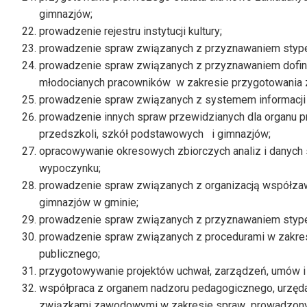
gimnazjów;
prowadzenie rejestru instytucji kultury;
prowadzenie spraw związanych z przyznawaniem stype
prowadzenie spraw związanych z przyznawaniem dofin
młodocianych pracowników w zakresie przygotowania
prowadzenie spraw związanych z systemem informacji 
prowadzenie innych spraw przewidzianych dla organu
przedszkoli, szkół podstawowych i gimnazjów;
opracowywanie okresowych zbiorczych analiz i danych st
wypoczynku;
prowadzenie spraw związanych z organizacją współz
gimnazjów w gminie;
prowadzenie spraw związanych z przyznawaniem stype
prowadzenie spraw związanych z procedurami w zakresi
publicznego;
przygotowywanie projektów uchwał, zarządzeń, umów i
współpraca z organem nadzoru pedagogicznego, urzędami
związkami zawodowymi w zakresie spraw prowadzonyc