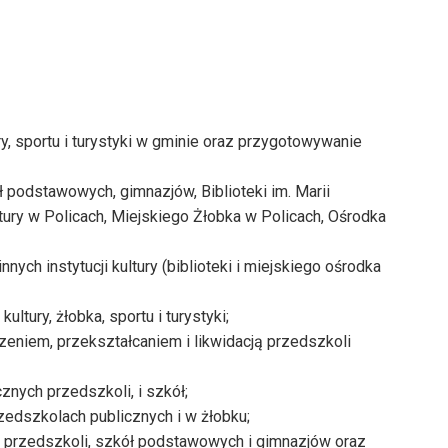
y, sportu i turystyki w gminie oraz przygotowywanie
ł podstawowych, gimnazjów, Biblioteki im. Marii
tury w Policach, Miejskiego Żłobka w Policach, Ośrodka
h instytucji kultury (biblioteki i miejskiego ośrodka
ltury, żłobka, sportu i turystyki;
niem, przekształcaniem i likwidacją przedszkoli
nych przedszkoli, i szkół;
edszkolach publicznych i w żłobku;
h przedszkoli, szkół podstawowych i gimnazjów oraz