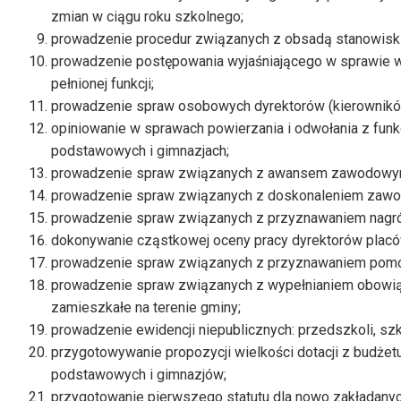
zmian w ciągu roku szkolnego;
prowadzenie procedur związanych z obsadą stanowisk
prowadzenie postępowania wyjaśniającego w sprawie w
pełnionej funkcji;
prowadzenie spraw osobowych dyrektorów (kierownikó
opiniowanie w sprawach powierzania i odwołania z funk
podstawowych i gimnazjach;
prowadzenie spraw związanych z awansem zawodowym
prowadzenie spraw związanych z doskonaleniem zawo
prowadzenie spraw związanych z przyznawaniem nagród
dokonywanie cząstkowej oceny pracy dyrektorów plac
prowadzenie spraw związanych z przyznawaniem pomoc
prowadzenie spraw związanych z wypełnianiem obowią
zamieszkałe na terenie gminy;
prowadzenie ewidencji niepublicznych: przedszkoli, s
przygotowywanie propozycji wielkości dotacji z budżetu
podstawowych i gimnazjów;
przygotowanie pierwszego statutu dla nowo zakładanyc