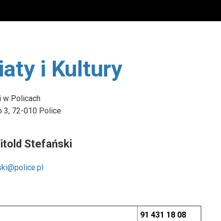
ates/template.php
on line
7
er/elements/slideshow_item/templates/template.php
on line
aty i Kultury
i w Policach
ates/template.php
on line
107
o 3,
72-010 Police
itold Stefański
ski@police.pl
91 431 18 08