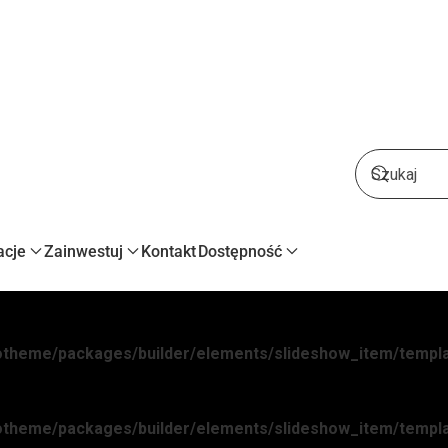
acje
Zainwestuj
Kontakt
Dostępność
yootheme/packages/builder/elements/slideshow_item/templ
yootheme/packages/builder/elements/slideshow_item/templ