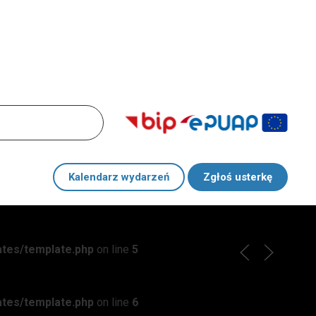
Kalendarz wydarzeń
Zgłoś usterkę
ates/template.php
on line
5
ates/template.php
on line
6