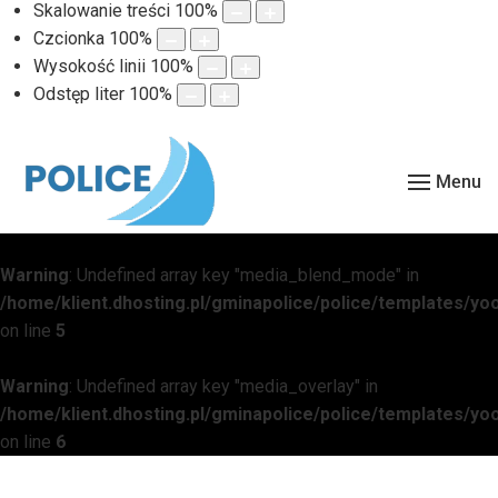
Skalowanie treści
100
%
Czcionka
100
%
Wysokość linii
100
%
Odstęp liter
100
%
Menu
Warning
: Undefined array key "media_blend_mode" in
/home/klient.dhosting.pl/gminapolice/police/templates/
on line
5
Warning
: Undefined array key "media_overlay" in
/home/klient.dhosting.pl/gminapolice/police/templates/
on line
6
Warning
: Undefined array key "media_overlay_gradient" in