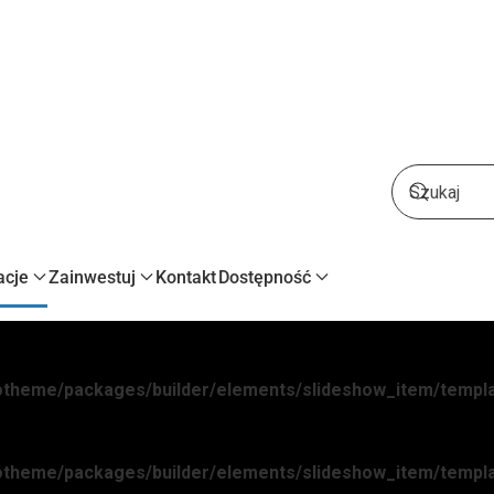
acje
Zainwestuj
Kontakt
Dostępność
yootheme/packages/builder/elements/slideshow_item/templ
yootheme/packages/builder/elements/slideshow_item/templ