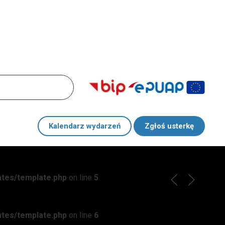
Kalendarz wydarzeń
Zgłoś usterkę
ates/template.php
on line
5
ates/template.php
on line
6