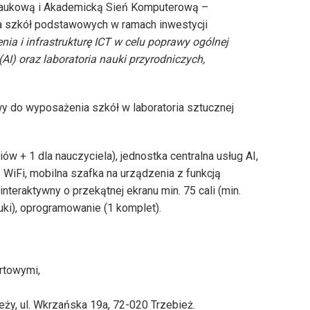
 Naukową i Akademicką Sień Komputerową –
a szkół podstawowych w ramach inwestycji
ia i infrastrukturę ICT w celu poprawy ogólnej
AI) oraz laboratoria nauki przyrodniczych,
 do wyposażenia szkół w laboratoria sztucznej
w + 1 dla nauczyciela), jednostka centralna usług AI,
WiFi, mobilna szafka na urządzenia z funkcją
nteraktywny o przekątnej ekranu min. 75 cali (min.
ki), oprogramowanie (1 komplet).
ortowymi,
y, ul. Wkrzańska 19a, 72-020 Trzebież.