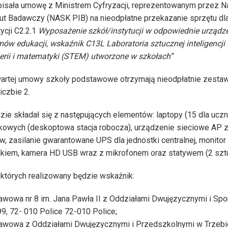
pisała umowę z Ministrem Cyfryzacji, reprezentowanym przez
ut Badawczy (NASK PIB) na nieodpłatne przekazanie sprzętu dl
ycji C2.2.1
Wyposażenie szkół/instytucji w odpowiednie urządzen
ów edukacji, wskaźnik C13L Laboratoria sztucznej inteligencji (
nierii i matematyki (STEM) utworzone w szkołach”
artej umowy szkoły podstawowe otrzymają nieodpłatnie zestawy
liczbie 2.
e składał się z następujących elementów: laptopy (15 dla ucznió
ikowych (deskoptowa stacja robocza), urządzenie sieciowe AP z 
, zasilanie gwarantowane UPS dla jednostki centralnej, monitor i
akiem, kamera HD USB wraz z mikrofonem oraz statywem (2 sztu
 których realizowany będzie wskaźnik:
wowa nr 8 im. Jana Pawła II z Oddziałami Dwujęzycznymi i Sp
99, 72- 010 Police 72-010 Police;
wowa z Oddziałami Dwujęzycznymi i Przedszkolnymi w Trzebież