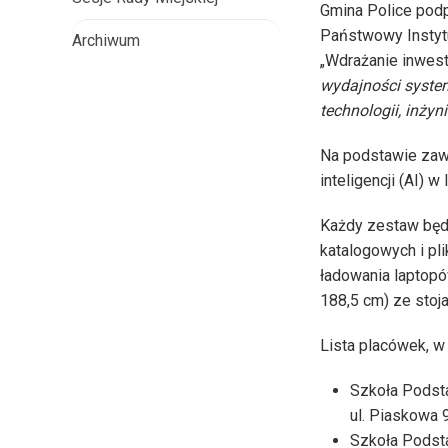
Gmina Police pod
Państwowy Instyt
Archiwum
„Wdrażanie inwest
wydajności system
technologii, inży
Na podstawie zaw
inteligencji (AI) w 
Każdy zestaw będzi
katalogowych i pl
ładowania laptopów
188,5 cm) ze stoj
Lista placówek, w
Szkoła Podsta
ul. Piaskowa 
Szkoła Podsta