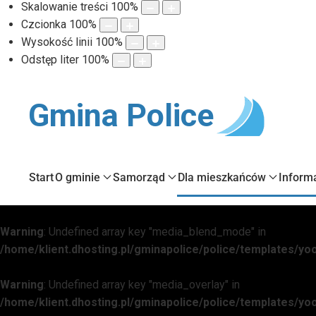
Skalowanie treści
100
%
Czcionka
100
%
Wysokość linii
100
%
Odstęp liter
100
%
Gmina Police
Start
O gminie
Samorząd
Dla mieszkańców
Inform
Warning
: Undefined array key "media_blend_mode" in
/home/klient.dhosting.pl/gminapolice/police/templates/
Warning
: Undefined array key "media_overlay" in
/home/klient.dhosting.pl/gminapolice/police/templates/