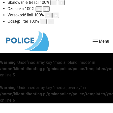
Skalowanie treści
100
%
Czcionka
100
%
Wysokość linii
100
%
Odstęp liter
100
%
Menu
Warning
: Undefined array key "media_blend_mode" in
/home/klient.dhosting.pl/gminapolice/police/templates/
on line
5
Warning
: Undefined array key "media_overlay" in
/home/klient.dhosting.pl/gminapolice/police/templates/
on line
6
Warning
: Undefined array key "media_overlay_gradient" in