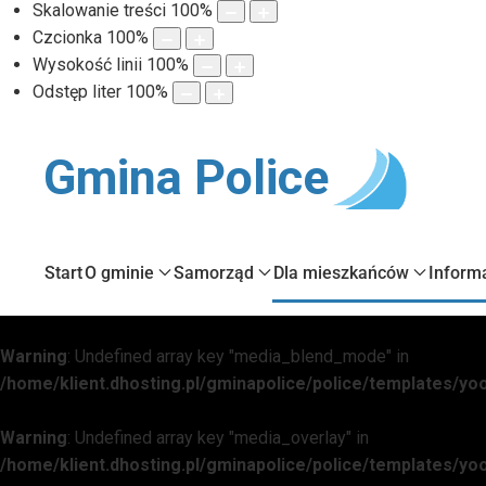
Skalowanie treści
100
%
Czcionka
100
%
Wysokość linii
100
%
Odstęp liter
100
%
Gmina Police
Start
O gminie
Samorząd
Dla mieszkańców
Inform
Warning
: Undefined array key "media_blend_mode" in
/home/klient.dhosting.pl/gminapolice/police/templates/
Warning
: Undefined array key "media_overlay" in
/home/klient.dhosting.pl/gminapolice/police/templates/