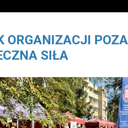
yootheme/packages/builder/elements/slideshow_item/templ
pl/gminapolice/police/templates/yootheme/packages/build
IK ORGANIZACJI PO
ECZNA SIŁA
yootheme/packages/builder/elements/slideshow_item/templ