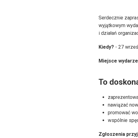
Serdecznie zapras
wyjątkowym wydarz
i działań organizac
Kiedy?
- 27 wrześ
Miejsce wydarze
To doskona
zaprezentować
nawiązać nowe
promować wol
wspólnie spęd
Zgłoszenia przyj