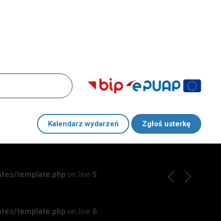
Kalendarz wydarzeń
Zgłoś usterkę
ates/template.php
on line
5
ates/template.php
on line
6