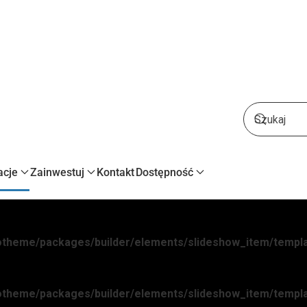
acje
Zainwestuj
Kontakt
Dostępność
yootheme/packages/builder/elements/slideshow_item/templ
yootheme/packages/builder/elements/slideshow_item/templ