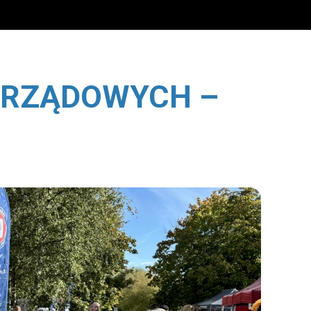
ates/template.php
on line
7
er/elements/slideshow_item/templates/template.php
on line
ZARZĄDOWYCH –
ates/template.php
on line
107