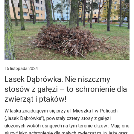
15 listopada 2024
Lasek Dąbrówka. Nie niszczmy
stosów z gałęzi – to schronienie dla
zwierząt i ptaków!
W lasku znajdującym się przy ul. Mieszka I w Policach
(„lasek Dąbrówka”), powstały cztery stosy z gałęzi
ułożonych wokół rosnących na tym terenie drzew . Mają one
służyć jako schronienie dla małych zwierząt m. in. jeży oraz