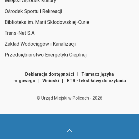
Miejski Ośrodek Kultury
Ośrodek Sportu i Rekreacji
Biblioteka im. Marii Skłodowskiej-Curie
Trans-Net S.A.
Zakład Wodociągów i Kanalizacji
Przedsiębiorstwo Energetyki Cieplnej
Deklaracja dostępności
|
Tłumacz języka
migowego
|
Wnioski
|
ETR - tekst łatwy do czytania
©
Urząd Miejski w Policach -
2026