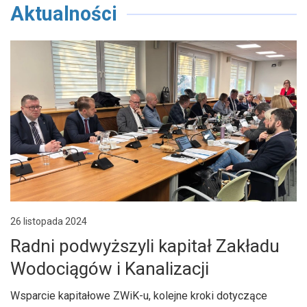
Aktualności
/home/klient.dhosting.pl/gminapolice/police/templates/
on line
7
Warning
: Undefined array key "link" in
/home/klient.dhosting.pl/gminapolice/police/templates/
on line
9
Warning
: Undefined array key "content_expand" in
/home/klient.dhosting.pl/gminapolice/police/templates/
on line
107
26 listopada 2024
Radni podwyższyli kapitał Zakładu
Wodociągów i Kanalizacji
Wsparcie kapitałowe ZWiK-u, kolejne kroki dotyczące