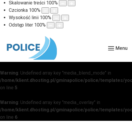
Skalowanie treści
100
%
Czcionka
100
%
Wysokość linii
100
%
Odstęp liter
100
%
Menu
Warning
: Undefined array key "media_blend_mode" in
/home/klient.dhosting.pl/gminapolice/police/templates/
on line
5
Warning
: Undefined array key "media_overlay" in
/home/klient.dhosting.pl/gminapolice/police/templates/
on line
6
Warning
: Undefined array key "media_overlay_gradient" in